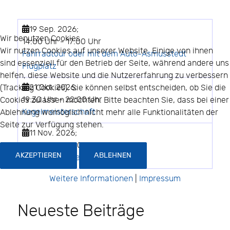
19 Sep. 2026
;
Wir benutzen Cookies
14:00 Uhr
-
17:00 Uhr
Wir nutzen Cookies auf unserer Website. Einige von ihnen
Fahrradtour oder mit dem Auto-Asmusstedt
sind essenziell für den Betrieb der Seite, während andere uns
Flugplatz
helfen, diese Website und die Nutzererfahrung zu verbessern
21 Okt. 2026
;
(Tracking Cookies). Sie können selbst entscheiden, ob Sie die
19:30 Uhr
-
22:00 Uhr
Cookies zulassen möchten. Bitte beachten Sie, dass bei einer
Kegelmeisterschaft
Ablehnung womöglich nicht mehr alle Funktionalitäten der
Seite zur Verfügung stehen.
11 Nov. 2026
;
17:00 Uhr
-
20:00 Uhr
AKZEPTIEREN
ABLEHNEN
Besuch der Therme in Thale
Weitere Informationen
|
Impressum
Neueste Beiträge