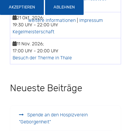
Flugplatz
AKZEPTIEREN
ABLEHNEN
21 Okt. 2026
;
Weitere Informationen
|
Impressum
19:30 Uhr
-
22:00 Uhr
Kegelmeisterschaft
11 Nov. 2026
;
17:00 Uhr
-
20:00 Uhr
Besuch der Therme in Thale
Neueste Beiträge
Spende an den Hospizverein
"Geborgenheit"