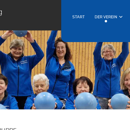
g
START
DER VEREIN