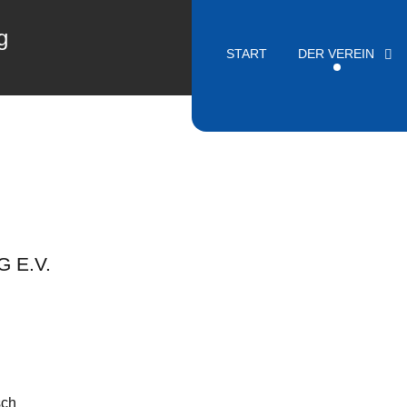
g
START
DER VEREIN
 E.V.
sch